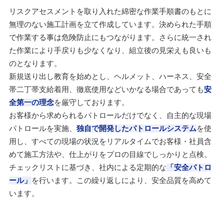
リスクアセスメントを取り入れた綿密な作業手順書のもとに
無理のない施工計画を立て作成しています。決められた手順
で作業する事は危険防止にもつながります。さらに統一され
た作業により手戻りも少なくなり、組立後の見栄えも良いも
のとなります。
新規送り出し教育を始めとし、ヘルメット、ハーネス、安全
帯二丁帯支給着用、徹底使用などいかなる場合であっても
安
全第一の理念
を厳守しております。
お客様から求められるパトロールだけでなく、自主的な現場
パトロールを実施、
独自で開発したパトロールシステム
を使
用し、すべての現場の状況をリアルタイムでお客様・社員含
めて施工方法や、仕上がりをプロの目線でしっかりと点検。
チェックリストに基づき、社内による定期的な
「安全パトロ
ール」
を行います。この繰り返しにより、安全品質を高めて
います。