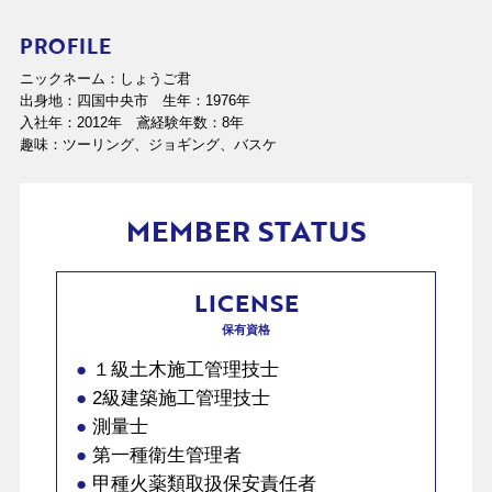
PROFILE
ニックネーム：しょうご君
出身地：四国中央市 生年：1976年
入社年：2012年 鳶経験年数：8年
趣味：ツーリング、ジョギング、バスケ
MEMBER STATUS
LICENSE
保有資格
●
１級土木施工管理技士
●
2級建築施工管理技士
●
測量士
●
第一種衛生管理者
●
甲種火薬類取扱保安責任者